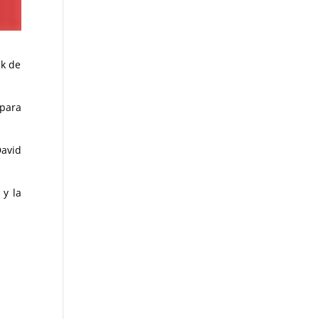
ik de
 para
David
 y la