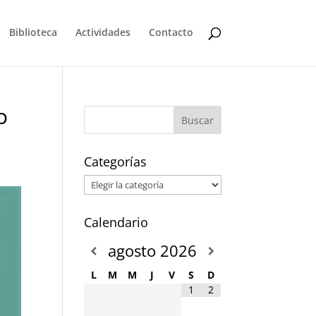
Biblioteca
Actividades
Contacto
o
Categorías
Categorías
Calendario
agosto
2026
L
M
M
J
V
S
D
1
2