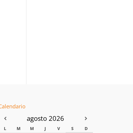
Calendario
agosto
2026
L
M
M
J
V
S
D