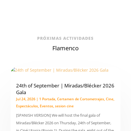
PRÓXIMAS ACTIVIDADES
Flamenco
24th of September | Miradas/Blécker 2026
Gala
Jul 24, 2026
|
1 Portada
,
Certamen de Cortometrajes
,
Cine
,
Espectáculos
,
Eventos
,
sesion cine
[SPANISH VERSION] We will host the final gala of
Miradas/Blécker 2026 on Thursday, 24th of September,
in Ciné Utopia (Room 1). During the gala, eight out of the