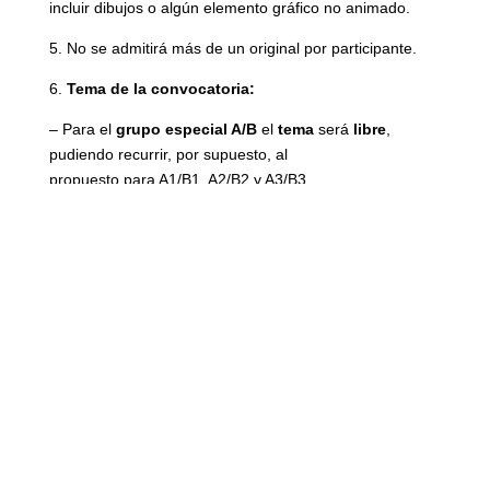
incluir dibujos o algún elemento gráfico no animado.
5. No se admitirá más de un original por participante.
6.
Tema de la convocatoria:
– Para el
grupo especial A/B
el
tema
será
libre
,
pudiendo recurrir, por supuesto, al
propuesto para A1/B1, A2/B2 y A3/B3.
– Para los
grupos A1/B1, A2/B2 y A3/B3
será:
Tu profesor de español se ha convertido de la
noche a la mañana en un robot… ¿Qué
pasa después?
¿Qué ventajas e inconvenientes tendría el tener un
robot como profesor de español? ¿Cómo
serían las clases, cómo os comportaríais los alumnos?
– Para el
grupo A4/B4, los jóvenes
pueden participar
con escritos sobre un
tema libre. Sin ser este un requisito obligatorio, el tema