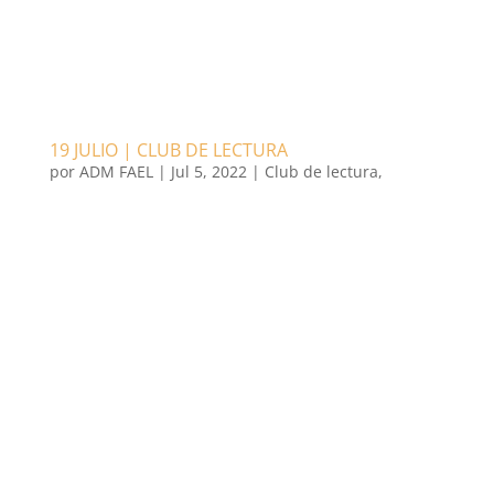
19 JULIO | CLUB DE LECTURA
por
ADM FAEL
|
Jul 5, 2022
|
Club de lectura
,
Literatura
La próxima reunión del Club de Lectura del Círculo
Machado será el martes 19 de julio a las 19h00 en
formato híbrido: de forma virtual o de forma
presencial en el Centro Español (27 Rue Strasbourg,
Luxembourg). Comentaremos ‘Los asquerosos’, de
Santiago Lorenzo....