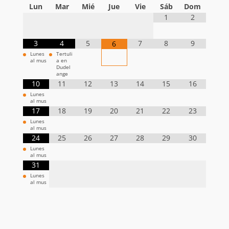
Lun
Mar
Mié
Jue
Vie
Sáb
Dom
1
2
3
4
5
7
8
9
6
Lunes
Tertuli
al mus
a en
Dudel
ange
10
11
12
13
14
15
16
Lunes
al mus
17
18
19
20
21
22
23
Lunes
al mus
24
25
26
27
28
29
30
Lunes
al mus
31
Lunes
al mus