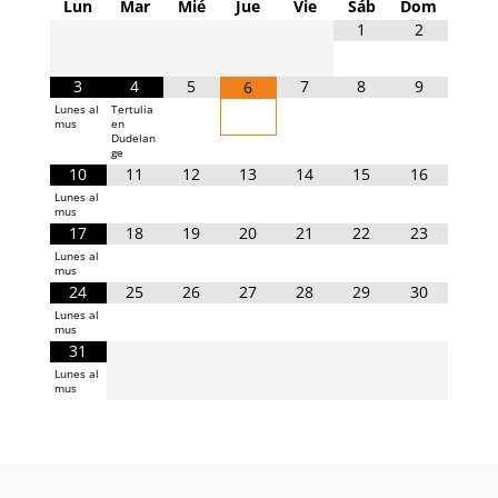
Lun
Mar
Mié
Jue
Vie
Sáb
Dom
1
2
3
4
5
7
8
9
6
Lunes al
Tertulia
mus
en
Dudelan
ge
10
11
12
13
14
15
16
Lunes al
mus
17
18
19
20
21
22
23
Lunes al
mus
24
25
26
27
28
29
30
Lunes al
mus
31
Lunes al
mus