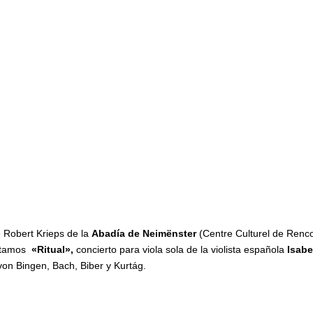
le Robert Krieps de la
Abadía de Neimënster
(Centre Culturel de
nster)
presentamos
«Ritual»,
concierto para viola sola de la violis
obras de Hildegard von Bingen, Bach, Biber y Kurtág.