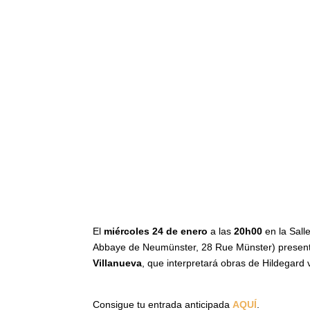
El
miércoles 24 de enero
a las
20h00
en la Sal
Rencontre Abbaye de Neumünster, 28 Rue Mü
española
Isabel Villanueva
, que interpretará 
Consigue tu entrada anticipada
AQUÍ
.