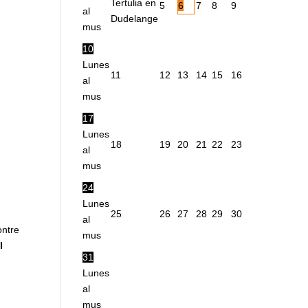
Tertulia en
5
6
7
8
9
al
Dudelange
mus
10
Lunes
11
12
13
14
15
16
al
mus
17
Lunes
18
19
20
21
22
23
al
mus
24
Lunes
25
26
27
28
29
30
al
mus
ta
31
Lunes
al
mus